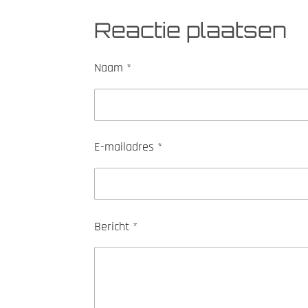
l
e
a
e
l
r
Reactie plaatsen
n
e
Naam *
E-mailadres *
Bericht *