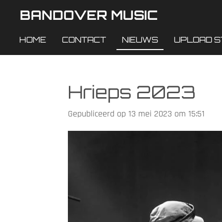
BANDOVER MUSIC
Ga
direct
HOME
CONTACT
NIEUWS
UPLOAD S
naar
de
hoofdinhoud
Hrieps 2023
Gepubliceerd op 13 mei 2023 om 15:51