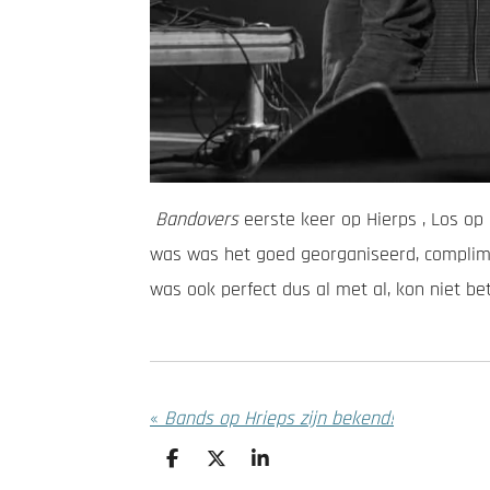
Bandovers
eerste keer op Hierps , Los op 
was was het goed georganiseerd, complime
was ook perfect dus al met al, kon niet bet
«
Bands op Hrieps zijn bekend!
D
D
S
e
e
h